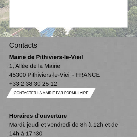
Contacts
Mairie de Pithiviers-le-Vieil
1, Allée de la Mairie
45300 Pithiviers-le-Vieil - FRANCE
+33 2 38 30 25 12
CONTACTER LA MAIRIE PAR FORMULAIRE
Horaires d'ouverture
Mardi, jeudi et vendredi de 8h à 12h et de
14h à 17h30