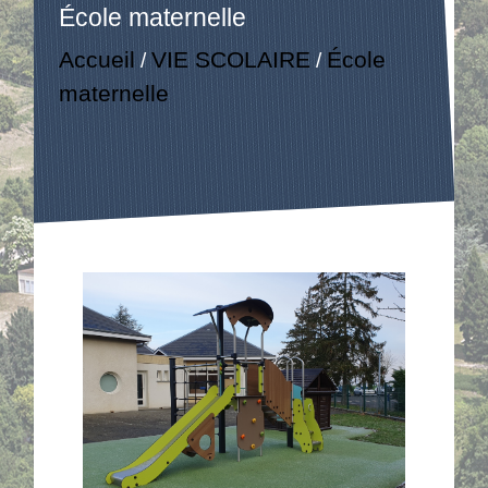
École maternelle
Accueil
VIE SCOLAIRE
École
/
/
maternelle