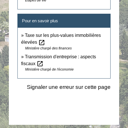
Étapes de vie
Pour en savoir plus
Taxe sur les plus-values immobilières
open_in_new
élevées
Ministère chargé des finances
Transmission d'entreprise : aspects
open_in_new
fiscaux
Ministère chargé de l'économie
Signaler une erreur sur cette page