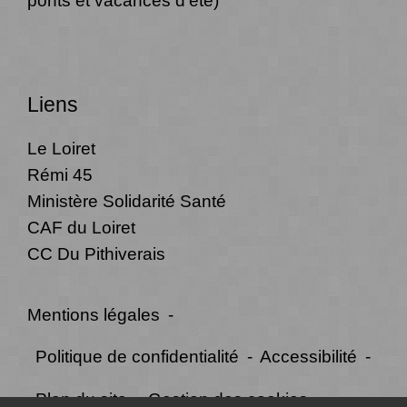
ponts et vacances d'été)
Liens
Le Loiret
Rémi 45
Ministère Solidarité Santé
CAF du Loiret
CC Du Pithiverais
Mentions légales
-
Politique de confidentialité
-
Accessibilité
-
Plan du site
-
Gestion des cookies