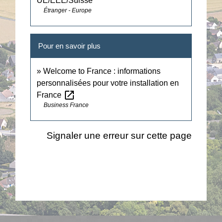
UE/EEE/Suisse
Étranger - Europe
Pour en savoir plus
Welcome to France : informations
personnalisées pour votre installation en
open_in_new
France
Business France
Signaler une erreur sur cette page