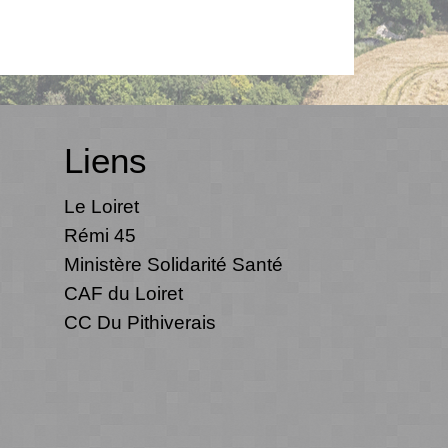
Liens
Le Loiret
Rémi 45
Ministère Solidarité Santé
CAF du Loiret
CC Du Pithiverais