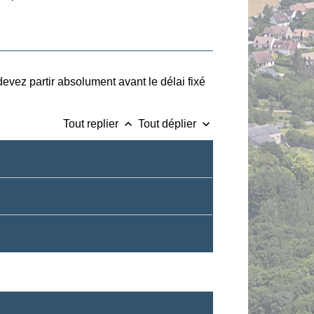
evez partir absolument avant le délai fixé
keyboard_arrow_up
keyboard_arrow_down
Tout replier
Tout déplier