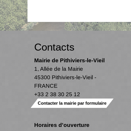
Contacts
Mairie de Pithiviers-le-Vieil
1, Allée de la Mairie
45300 Pithiviers-le-Vieil -
FRANCE
+33 2 38 30 25 12
Contacter la mairie par formulaire
Horaires d'ouverture