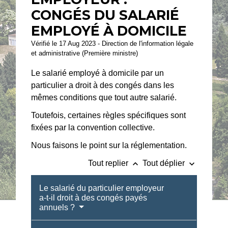
CONGÉS DU SALARIÉ
EMPLOYÉ À DOMICILE
Vérifié le 17 Aug 2023 - Direction de l'information légale
et administrative (Première ministre)
Le salarié employé à domicile par un
particulier a droit à des congés dans les
mêmes conditions que tout autre salarié.
Toutefois, certaines règles spécifiques sont
fixées par la convention collective.
Nous faisons le point sur la réglementation.
keyboard_arrow_up
keyboard_arrow_down
Tout replier
Tout déplier
Le salarié du particulier employeur
a-t-il droit à des congés payés
annuels ?