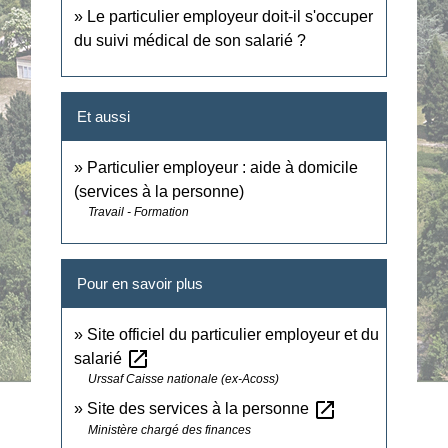
Le particulier employeur doit-il s'occuper
du suivi médical de son salarié ?
Et aussi
Particulier employeur : aide à domicile
(services à la personne)
Travail - Formation
Pour en savoir plus
Site officiel du particulier employeur et du
open_in_new
salarié
Urssaf Caisse nationale (ex-Acoss)
open_in_new
Site des services à la personne
Ministère chargé des finances