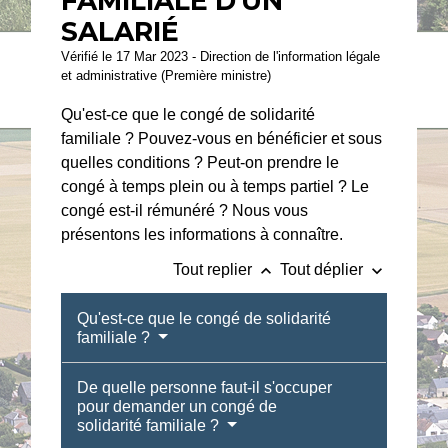
FAMILIALE D'UN
SALARIÉ
Vérifié le 17 Mar 2023 - Direction de l'information légale
et administrative (Première ministre)
Qu'est-ce que le congé de solidarité
familiale ? Pouvez-vous en bénéficier et sous
quelles conditions ? Peut-on prendre le
congé à temps plein ou à temps partiel ? Le
congé est-il rémunéré ? Nous vous
présentons les informations à connaître.
keyboard_arrow_up
keyboard_arrow_down
Tout replier
Tout déplier
Qu'est-ce que le congé de solidarité
familiale ?
De quelle personne faut-il s'occuper
pour demander un congé de
solidarité familiale ?