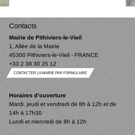
Contacts
Mairie de Pithiviers-le-Vieil
1, Allée de la Mairie
45300 Pithiviers-le-Vieil - FRANCE
+33 2 38 30 25 12
CONTACTER LA MAIRIE PAR FORMULAIRE
Horaires d'ouverture
Mardi, jeudi et vendredi de 8h à 12h et de
14h à 17h30
Lundi et mercredi de 8h à 12h