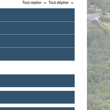
keyboard_arrow_up
keyboard_arrow_down
Tout replier
Tout déplier