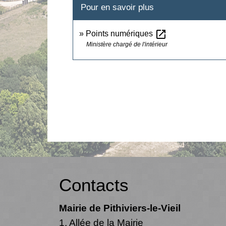
Pour en savoir plus
open_in_new
Points numériques
Ministère chargé de l'intérieur
Contacts
Mairie de Pithiviers-le-Vieil
1, Allée de la Mairie