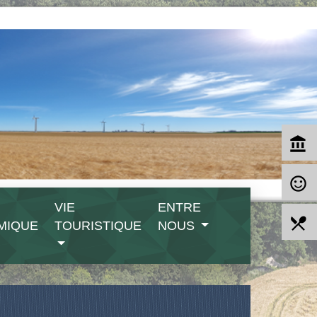
account_balance
sentiment_satisfied_alt
VIE
ENTRE
local_dining
MIQUE
TOURISTIQUE
NOUS