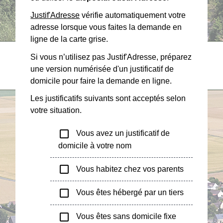
Justif'Adresse
vérifie automatiquement votre
adresse lorsque vous faites la demande en
ligne de la carte grise.
Si vous n’utilisez pas Justif'Adresse, préparez
une version numérisée d'un justificatif de
domicile pour faire la demande en ligne.
Les justificatifs suivants sont acceptés selon
votre situation.
check_box_outline_blank
Vous avez un justificatif de
domicile à votre nom
check_box_outline_blank
Vous habitez chez vos parents
check_box_outline_blank
Vous êtes hébergé par un tiers
check_box_outline_blank
Vous êtes sans domicile fixe