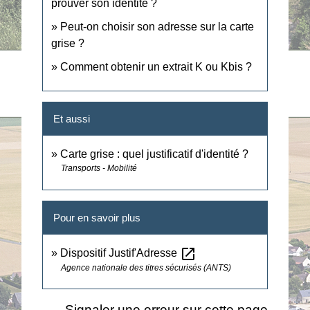
prouver son identité ?
Peut-on choisir son adresse sur la carte
grise ?
Comment obtenir un extrait K ou Kbis ?
Et aussi
Carte grise : quel justificatif d'identité ?
Transports - Mobilité
Pour en savoir plus
open_in_new
Dispositif Justif'Adresse
Agence nationale des titres sécurisés (ANTS)
Signaler une erreur sur cette page