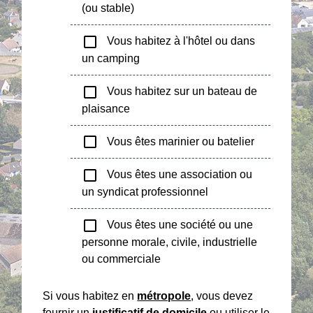
(ou stable)
check_box_outline_blank
Vous habitez à l'hôtel ou dans
un camping
check_box_outline_blank
Vous habitez sur un bateau de
plaisance
check_box_outline_blank
Vous êtes marinier ou batelier
check_box_outline_blank
Vous êtes une association ou
un syndicat professionnel
check_box_outline_blank
Vous êtes une société ou une
personne morale, civile, industrielle
ou commerciale
Si vous habitez en
métropole
, vous devez
fournir un
justificatif de domicile
ou utiliser le