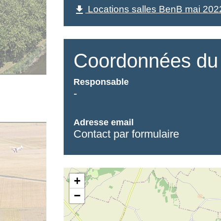
Locations salles BenB mai 202
file_download
Coordonnées du 
Responsable
-
Adresse email
Contact par formulaire
+
−