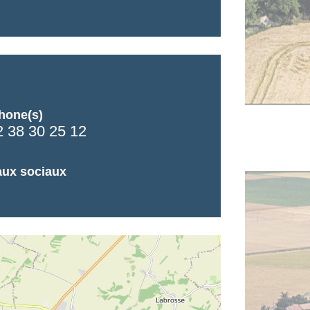
hone(s)
2 38 30 25 12
ux sociaux