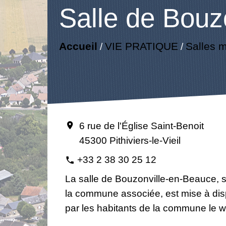
Salle de Bouz
Accueil
VIE PRATIQUE
Salles m
/
/
6 rue de l'Église Saint-Benoit
location_on
45300 Pithiviers-le-Vieil
+33 2 38 30 25 12
phone
La salle de Bouzonville-en-Beauce, s
la commune associée, est mise à disp
par les habitants de la commune le 