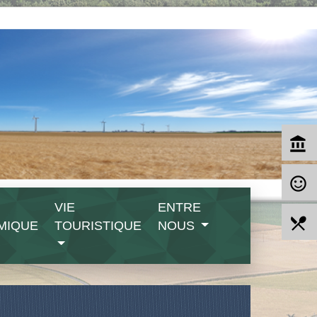
account_balance
sentiment_satisfied_alt
VIE
ENTRE
local_dining
MIQUE
TOURISTIQUE
NOUS