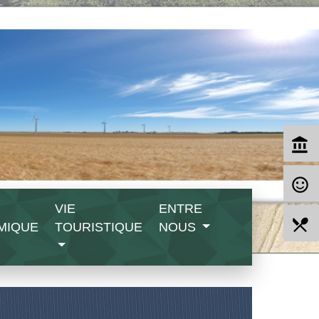
account_balance
sentiment_satisfied_alt
VIE
ENTRE
local_dining
MIQUE
TOURISTIQUE
NOUS