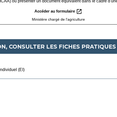
(DICAA) ou présenter un document équivalent dans le cadre d'un
open_in_new
Accéder au formulaire
Ministère chargé de l'agriculture
N, CONSULTER LES FICHES PRATIQUES 
ndividuel (EI)