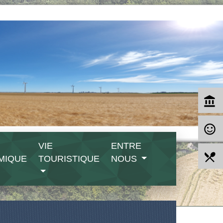
account_balance
sentiment_satisfied_alt
VIE
ENTRE
local_dining
MIQUE
TOURISTIQUE
NOUS