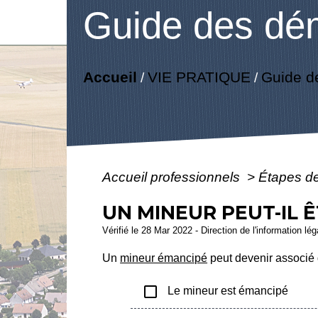
Guide des dé
Accueil
VIE PRATIQUE
Guide d
/
/
Accueil professionnels
>
Étapes d
UN MINEUR PEUT-IL Ê
Vérifié le 28 Mar 2022 - Direction de l'information lé
Un
mineur émancipé
peut devenir associé 
check_box_outline_blank
Le mineur est émancipé