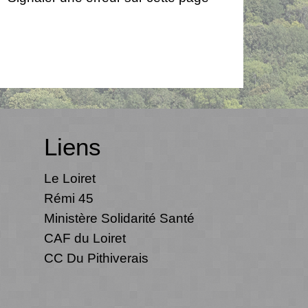
Liens
Le Loiret
Rémi 45
Ministère Solidarité Santé
CAF du Loiret
CC Du Pithiverais