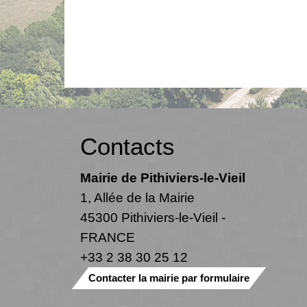
Contacts
Mairie de Pithiviers-le-Vieil
1, Allée de la Mairie
45300 Pithiviers-le-Vieil -
FRANCE
+33 2 38 30 25 12
Contacter la mairie par formulaire