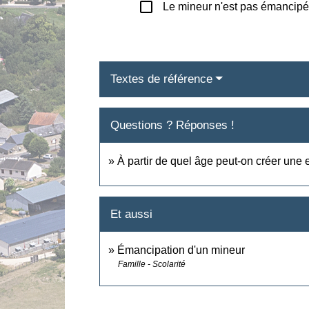
check_box_outline_blank
Le mineur n'est pas émancip
Textes de référence
Questions ? Réponses !
À partir de quel âge peut-on créer une 
Et aussi
Émancipation d'un mineur
Famille - Scolarité