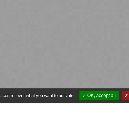
 control over what you want to activate
OK, accept all
ntialité
-
Accessibilité
-
Plan du site
-
Gestion des
Site créé en partenariat avec Réseau des Communes