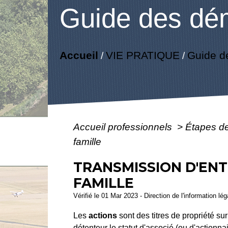
Guide des dé
Accueil
VIE PRATIQUE
Guide d
/
/
Accueil professionnels
>
Étapes d
famille
TRANSMISSION D'ENT
FAMILLE
Vérifié le 01 Mar 2023 - Direction de l'information lé
Les
actions
sont des titres de propriété su
détenteur le statut d'associé (ou d'actionna