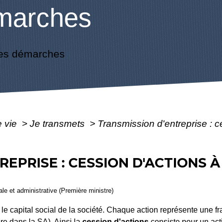
marches
es démarches
e vie
>
Je transmets
>
Transmission d'entreprise : 
REPRISE : CESSION D'ACTIONS 
gale et administrative (Première ministre)
r le capital social de la société. Chaque action représente une f
ire dans la SA). Ainsi la
cession d'actions
consiste pour un acti