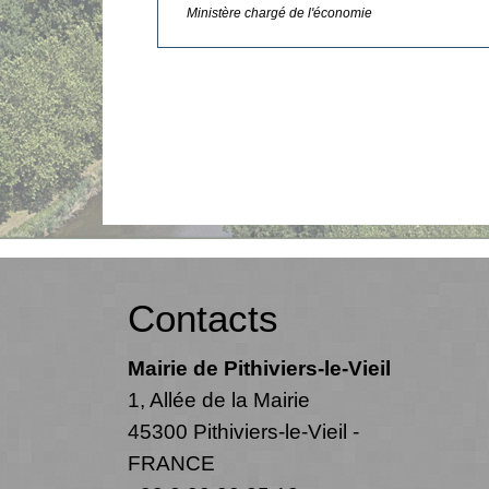
Ministère chargé de l'économie
Contacts
Mairie de Pithiviers-le-Vieil
1, Allée de la Mairie
45300 Pithiviers-le-Vieil -
FRANCE