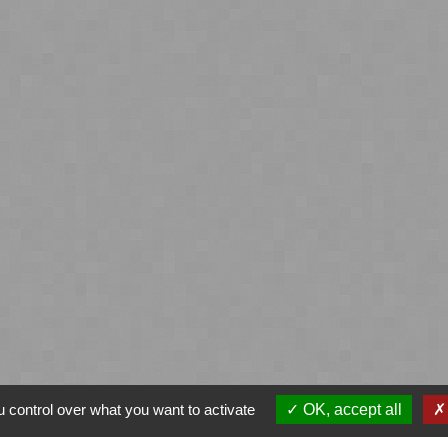
 control over what you want to activate
OK, accept all
ntialité
-
Accessibilité
-
Plan du site
-
Gestion des