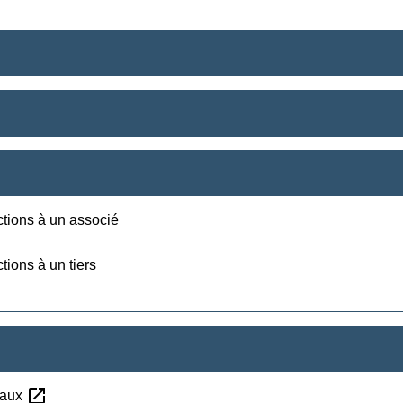
ctions à un associé
tions à un tiers
open_in_new
scaux