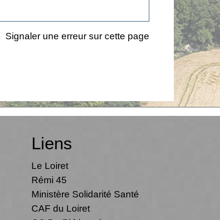
Signaler une erreur sur cette page
Liens
Le Loiret
Rémi 45
Ministère Solidarité Santé
CAF du Loiret