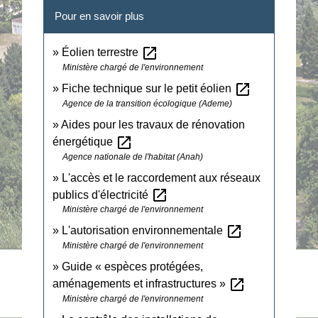
Pour en savoir plus
open_in_new
Éolien terrestre
Ministère chargé de l'environnement
open_in_new
Fiche technique sur le petit éolien
Agence de la transition écologique (Ademe)
Aides pour les travaux de rénovation
open_in_new
énergétique
Agence nationale de l'habitat (Anah)
L'accès et le raccordement aux réseaux
open_in_new
publics d'électricité
Ministère chargé de l'environnement
open_in_new
L'autorisation environnementale
Ministère chargé de l'environnement
Guide « espèces protégées,
open_in_new
aménagements et infrastructures »
Ministère chargé de l'environnement