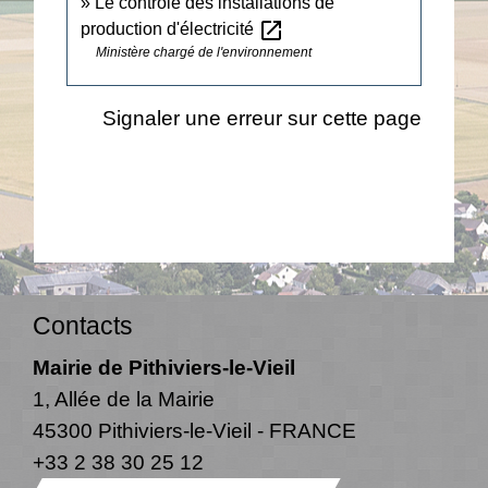
Le contrôle des installations de
open_in_new
production d'électricité
Ministère chargé de l'environnement
Signaler une erreur sur cette page
Contacts
Mairie de Pithiviers-le-Vieil
1, Allée de la Mairie
45300 Pithiviers-le-Vieil - FRANCE
+33 2 38 30 25 12