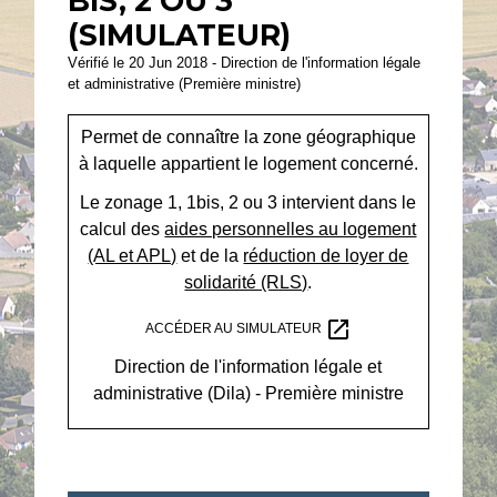
BIS, 2 OU 3
(SIMULATEUR)
Vérifié le 20 Jun 2018 - Direction de l'information légale
et administrative (Première ministre)
Permet de connaître la zone géographique
à laquelle appartient le logement concerné.
Le zonage 1, 1bis, 2 ou 3 intervient dans le
calcul des
aides personnelles au logement
(AL et APL)
et de la
réduction de loyer de
solidarité (RLS)
.
open_in_new
ACCÉDER AU SIMULATEUR
Direction de l'information légale et
administrative (Dila) - Première ministre