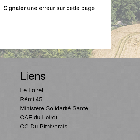
Signaler une erreur sur cette page
Liens
Le Loiret
Rémi 45
Ministère Solidarité Santé
CAF du Loiret
CC Du Pithiverais