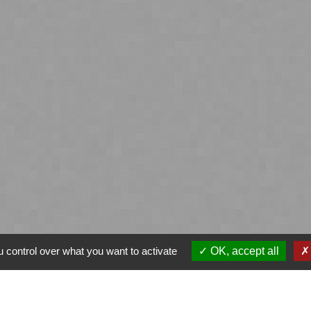
 control over what you want to activate
OK, accept all
ntialité
-
Accessibilité
-
Plan du site
-
Gestion des