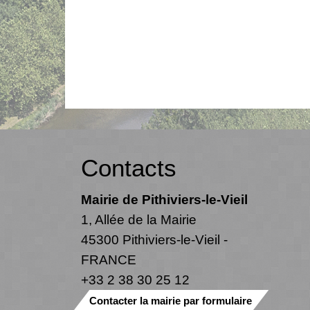
Contacts
Mairie de Pithiviers-le-Vieil
1, Allée de la Mairie
45300 Pithiviers-le-Vieil -
FRANCE
+33 2 38 30 25 12
Contacter la mairie par formulaire