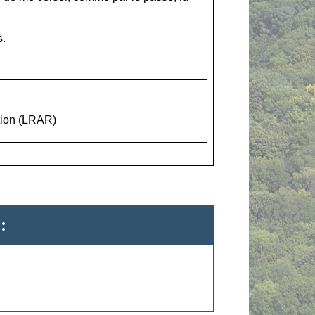
s.
tion (LRAR)
: