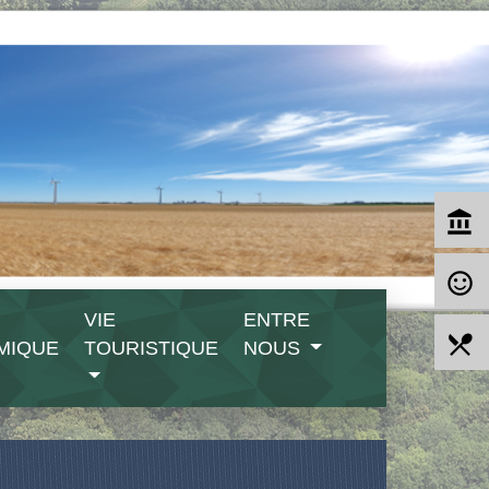
account_balance
sentiment_satisfied_alt
VIE
ENTRE
local_dining
MIQUE
TOURISTIQUE
NOUS