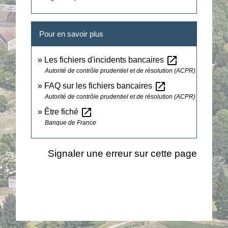
Pour en savoir plus
open_in_new
Les fichiers d'incidents bancaires
Autorité de contrôle prudentiel et de résolution (ACPR)
open_in_new
FAQ sur les fichiers bancaires
Autorité de contrôle prudentiel et de résolution (ACPR)
open_in_new
Être fiché
Banque de France
Signaler une erreur sur cette page