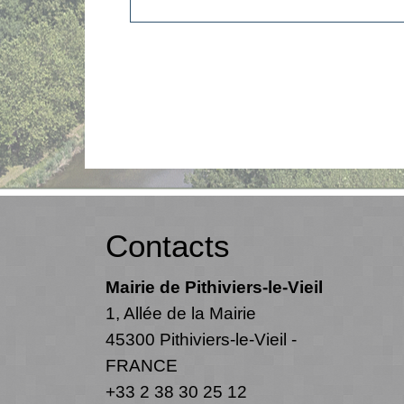
Contacts
Mairie de Pithiviers-le-Vieil
1, Allée de la Mairie
45300 Pithiviers-le-Vieil -
FRANCE
+33 2 38 30 25 12