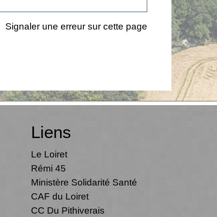
Signaler une erreur sur cette page
Liens
Le Loiret
Rémi 45
Ministère Solidarité Santé
CAF du Loiret
CC Du Pithiverais