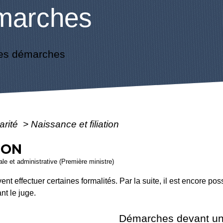
marches
es démarches
arité
>
Naissance et filiation
ION
gale et administrative (Première ministre)
nt effectuer certaines formalités. Par la suite, il est encore poss
nt le juge.
Démarches devant un n