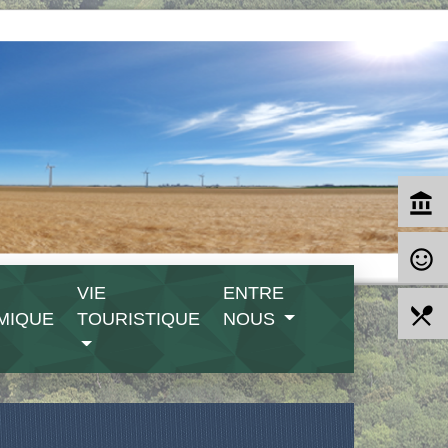
account_balance
sentiment_satisfied_alt
VIE
ENTRE
local_dining
MIQUE
TOURISTIQUE
NOUS