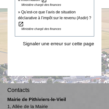
Ministère chargé des finances
Qu'est-ce que l'avis de situation
déclarative à l'impôt sur le revenu (Asdir) ?
open_in_new
Ministère chargé des finances
Signaler une erreur sur cette page
Contacts
Mairie de Pithiviers-le-Vieil
1, Allée de la Mairie