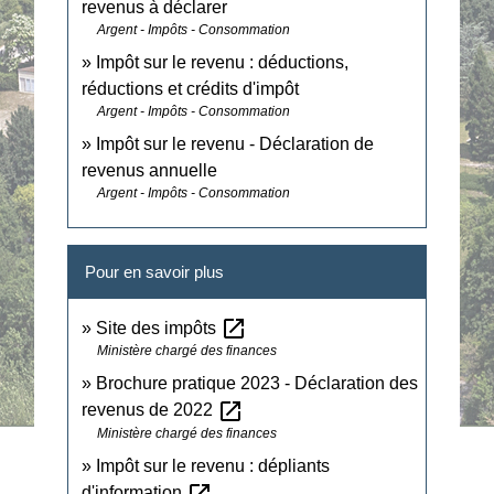
revenus à déclarer
Argent - Impôts - Consommation
Impôt sur le revenu : déductions,
réductions et crédits d'impôt
Argent - Impôts - Consommation
Impôt sur le revenu - Déclaration de
revenus annuelle
Argent - Impôts - Consommation
Pour en savoir plus
open_in_new
Site des impôts
Ministère chargé des finances
Brochure pratique 2023 - Déclaration des
open_in_new
revenus de 2022
Ministère chargé des finances
Impôt sur le revenu : dépliants
open_in_new
d'information