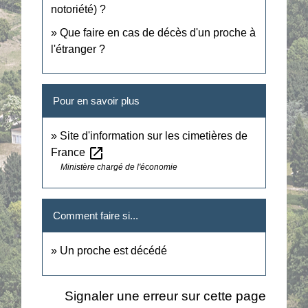
notoriété) ?
Que faire en cas de décès d'un proche à
l'étranger ?
Pour en savoir plus
Site d'information sur les cimetières de
open_in_new
France
Ministère chargé de l'économie
Comment faire si...
Un proche est décédé
Signaler une erreur sur cette page