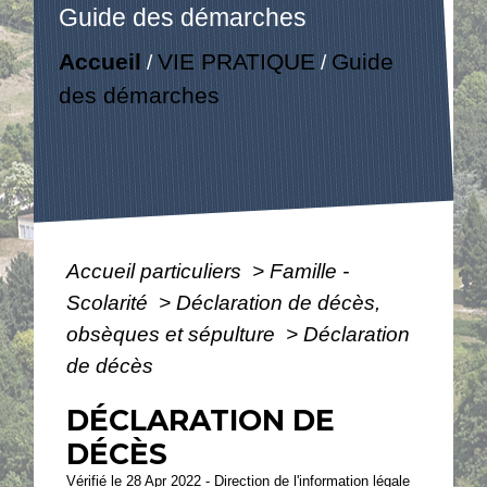
Guide des démarches
Accueil
VIE PRATIQUE
Guide
/
/
des démarches
Accueil particuliers
>
Famille -
Scolarité
>
Déclaration de décès,
obsèques et sépulture
>
Déclaration
de décès
DÉCLARATION DE
DÉCÈS
Vérifié le 28 Apr 2022 - Direction de l'information légale