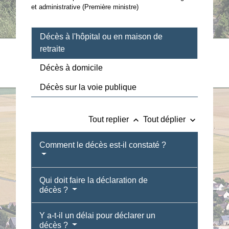
et administrative (Première ministre)
Décès à l'hôpital ou en maison de
retraite
Décès à domicile
Décès sur la voie publique
keyboard_arrow_up
keyboard_arrow_down
Tout replier
Tout déplier
Comment le décès est-il constaté ?
Qui doit faire la déclaration de
décès ?
Y a-t-il un délai pour déclarer un
décès ?