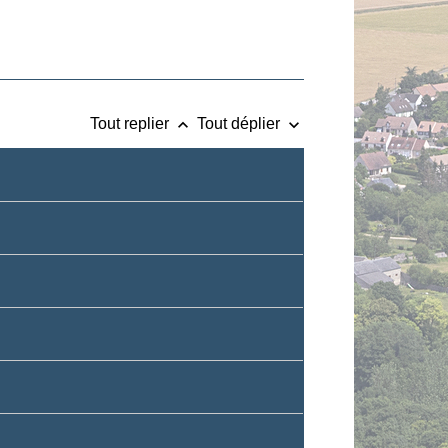
keyboard_arrow_up
keyboard_arrow_down
Tout replier
Tout déplier