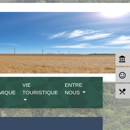
account_balance
sentiment_satisfied_alt
VIE
ENTRE
local_dining
MIQUE
TOURISTIQUE
NOUS