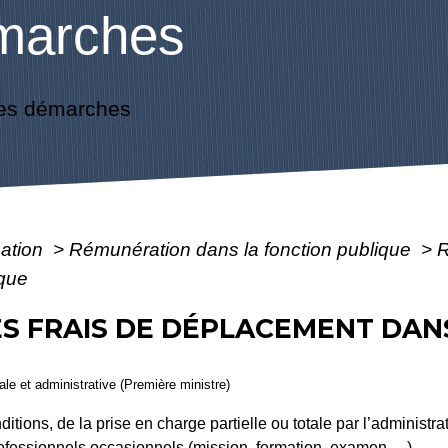
marches
es démarches
mation
>
Rémunération dans la fonction publique
>
R
ique
 FRAIS DE DÉPLACEMENT DAN
gale et administrative (Première ministre)
tions, de la prise en charge partielle ou totale par l’administrat
essionnels occasionnels (mission, formation, examen, ...).