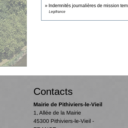
Indemnités journalières de mission tem
Legifrance
Contacts
Mairie de Pithiviers-le-Vieil
1, Allée de la Mairie
45300 Pithiviers-le-Vieil -