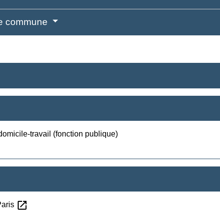
me commune
micile-travail (fonction publique)
open_in_new
Paris