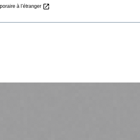
open_in_new
poraire à l'étranger