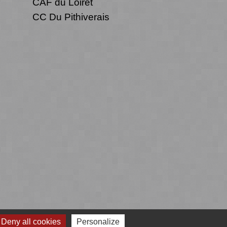
CAF du Loiret
CC Du Pithiverais
Deny all cookies
Personalize