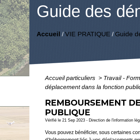
Guide des dé
Accueil
VIE PRATIQUE
Guide d
/
/
Accueil particuliers
>
Travail - For
déplacement dans la fonction publ
REMBOURSEMENT DES
PUBLIQUE
Vérifié le 21 Sep 2023 - Direction de l'information lé
Vous pouvez bénéficier, sous certaines condi
d’hébergement liés à vos déplacements prof