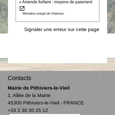
Amende forfaire : moyens de paiement
open_in_new
Ministère chargé de l'intérieur
Signaler une erreur sur cette page
Contacts
Mairie de Pithiviers-le-Vieil
1, Allée de la Mairie
45300 Pithiviers-le-Vieil - FRANCE
+33 2 38 30 25 12