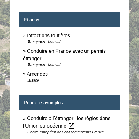
Et aussi
Infractions routières
Transports - Mobilité
Conduire en France avec un permis
étranger
Transports - Mobilité
Amendes
Justice
Pour en savoir plus
Conduire à l'étranger : les règles dans
open_in_new
l'Union européenne
Centre européen des consommateurs France