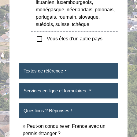
lituanien, luxembourgeois,
monégasque, néerlandais, polonais,
portugais, roumain, slovaque,
suédois, suisse, tchèque
check_box_outline_blank
Vous êtes d'un autre pays
Textes de référence
Services en ligne et formulaires
Questions ? Réponses !
Peut-on conduire en France avec un
permis étranger ?