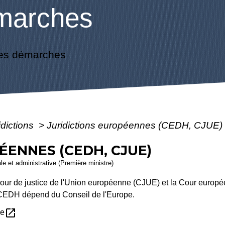
marches
es démarches
idictions
>
Juridictions européennes (CEDH, CJUE)
ÉENNES (CEDH, CJUE)
ale et administrative (Première ministre)
Cour de justice de l'Union européenne (CJUE) et la Cour europ
CEDH dépend du Conseil de l'Europe.
open_in_new
ne