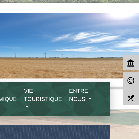
account_balance
sentiment_satisfied_alt
VIE
ENTRE
local_dining
MIQUE
TOURISTIQUE
NOUS