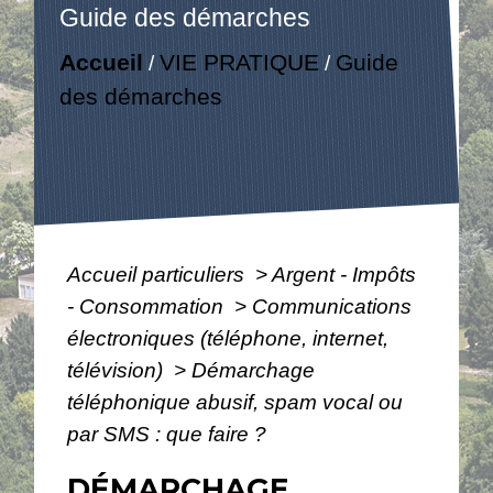
Guide des démarches
Accueil
VIE PRATIQUE
Guide
/
/
des démarches
Accueil particuliers
>
Argent - Impôts
- Consommation
>
Communications
électroniques (téléphone, internet,
télévision)
>
Démarchage
téléphonique abusif, spam vocal ou
par SMS : que faire ?
DÉMARCHAGE