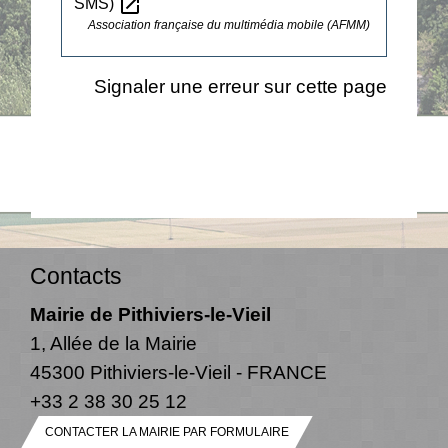
open_in_new
SMS)
Association française du multimédia mobile (AFMM)
Signaler une erreur sur cette page
Contacts
Mairie de Pithiviers-le-Vieil
1, Allée de la Mairie
45300 Pithiviers-le-Vieil - FRANCE
+33 2 38 30 25 12
CONTACTER LA MAIRIE PAR FORMULAIRE