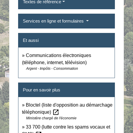
Textes de référence
Services en ligne et formulaires
Et aussi
Communications électroniques
(téléphone, internet, télévision)
Argent - Impôts - Consommation
Pour en savoir plus
Bloctel (liste d'opposition au démarchage
open_in_new
téléphonique)
Ministère chargé de l'économie
33 700 (lutte contre les spams vocaux et