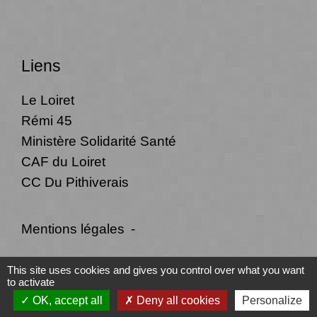
Liens
Le Loiret
Rémi 45
Ministère Solidarité Santé
CAF du Loiret
CC Du Pithiverais
Mentions légales
-
Politique de confidentialité
-
Accessibilité
-
This site uses cookies and gives you control over what you want
to activate
Plan du site
-
Gestion des cookies
OK, accept all
Deny all cookies
Personalize