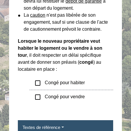
devra lui restituer le
dépôt de garantie
à
son départ du logement.
La
caution
n'est pas libérée de son
engagement, sauf si une clause de l'acte
de cautionnement prévoit le contraire.
Lorsque le nouveau propriétaire veut
habiter le logement ou le vendre à son
tour
, il doit respecter un délai spécifique
avant de donner son préavis (
congé
) au
locataire en place :
check_box_outline_blank
Congé pour habiter
check_box_outline_blank
Congé pour vendre
Textes de référence