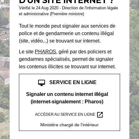
D'UN SITE INTERNET ?
Vérifié le 24 Aug 2020 - Direction de l'information légale
et administrative (Première ministre)
Tout le monde peut signaler aux services de
police et de gendarmerie un contenu illégal
(site, vidéo...) se trouvant sur internet.
Le site
PHAROS
, géré par des policiers et
gendarmes spécialisés, permet de signaler
les contenus illicites se trouvant sur internet.
desktop_mac
SERVICE EN LIGNE
Signaler un contenu internet illégal
(internet-signalement : Pharos)
open_in_new
ACCÉDER AU SERVICE EN LIGNE
Ministère chargé de l'intérieur