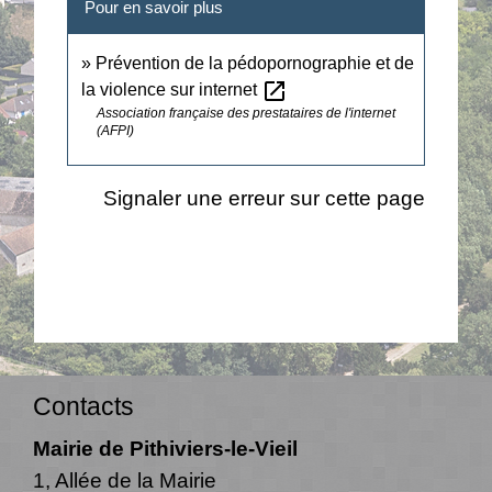
Pour en savoir plus
Prévention de la pédopornographie et de
open_in_new
la violence sur internet
Association française des prestataires de l'internet
(AFPI)
Signaler une erreur sur cette page
Contacts
Mairie de Pithiviers-le-Vieil
1, Allée de la Mairie