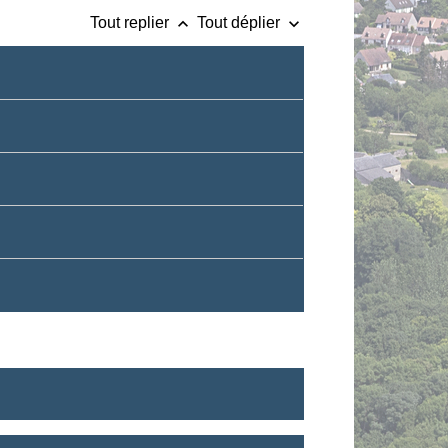
keyboard_arrow_up
keyboard_arrow_down
Tout replier
Tout déplier