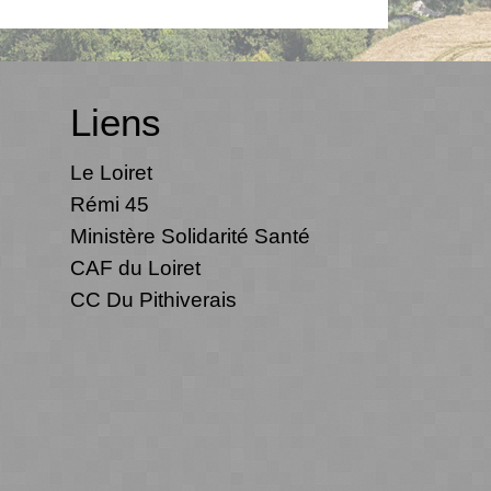
Liens
Le Loiret
Rémi 45
Ministère Solidarité Santé
CAF du Loiret
CC Du Pithiverais