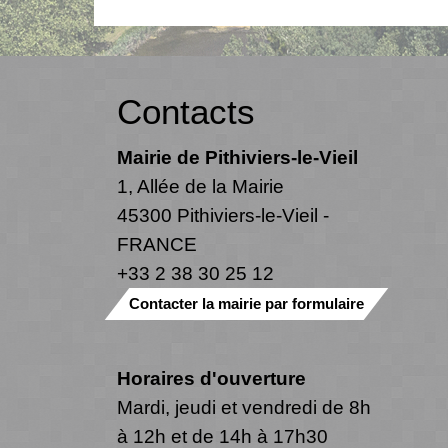
Contacts
Mairie de Pithiviers-le-Vieil
1, Allée de la Mairie
45300 Pithiviers-le-Vieil -
FRANCE
+33 2 38 30 25 12
Contacter la mairie par formulaire
Horaires d'ouverture
Mardi, jeudi et vendredi de 8h
à 12h et de 14h à 17h30