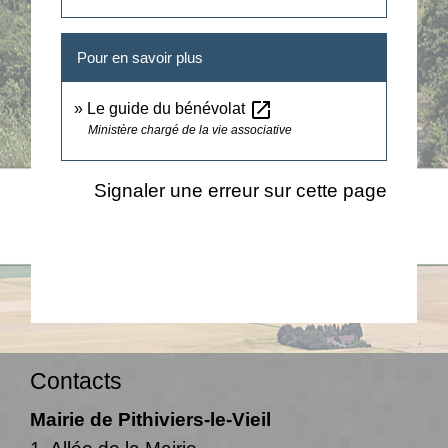
Pour en savoir plus
open_in_new
Le guide du bénévolat
Ministère chargé de la vie associative
Signaler une erreur sur cette page
Contacts
Mairie de Pithiviers-le-Vieil
1, Allée de la Mairie