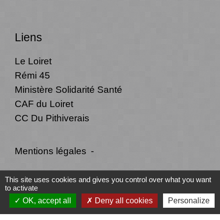
Liens
Le Loiret
Rémi 45
Ministère Solidarité Santé
CAF du Loiret
CC Du Pithiverais
Mentions légales
-
Politique de confidentialité
-
Accessibilité
-
This site uses cookies and gives you control over what you want
to activate
Plan du site
-
Gestion des cookies
OK, accept all
Deny all cookies
Personalize