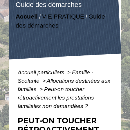
Guide des démarches
Accueil
VIE PRATIQUE
Guide
/
/
des démarches
Accueil particuliers
>
Famille -
Scolarité
>
Allocations destinées aux
familles
>
Peut-on toucher
rétroactivement les prestations
familiales non demandées ?
PEUT-ON TOUCHER
RÉTROACTIVEMENT