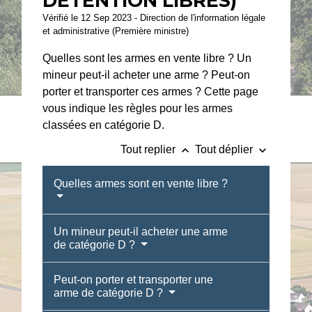
DÉTENTION LIBRES)
Vérifié le 12 Sep 2023 - Direction de l'information légale
et administrative (Première ministre)
Quelles sont les armes en vente libre ? Un
mineur peut-il acheter une arme ? Peut-on
porter et transporter ces armes ? Cette page
vous indique les règles pour les armes
classées en catégorie D.
keyboard_arrow_up
keyboard_arrow_down
Tout replier
Tout déplier
Quelles armes sont en vente libre ?
Un mineur peut-il acheter une arme
de catégorie D ?
Peut-on porter et transporter une
arme de catégorie D ?