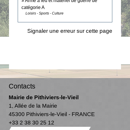
Arme à feu et matériel de guerre de
catégorie A
Loisirs - Sports - Culture
Signaler une erreur sur cette page
Contacts
Mairie de Pithiviers-le-Vieil
1, Allée de la Mairie
45300 Pithiviers-le-Vieil - FRANCE
+33 2 38 30 25 12