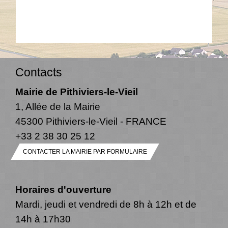
Contacts
Mairie de Pithiviers-le-Vieil
1, Allée de la Mairie
45300 Pithiviers-le-Vieil - FRANCE
+33 2 38 30 25 12
CONTACTER LA MAIRIE PAR FORMULAIRE
Horaires d'ouverture
Mardi, jeudi et vendredi de 8h à 12h et de
14h à 17h30