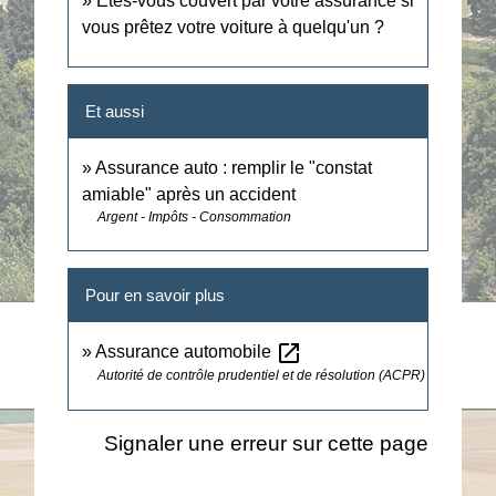
Êtes-vous couvert par votre assurance si
vous prêtez votre voiture à quelqu'un ?
Et aussi
Assurance auto : remplir le "constat
amiable" après un accident
Argent - Impôts - Consommation
Pour en savoir plus
open_in_new
Assurance automobile
Autorité de contrôle prudentiel et de résolution (ACPR)
Signaler une erreur sur cette page