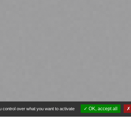
 control over what you want to activate
OK, accept all
ntialité
-
Accessibilité
-
Plan du site
-
Gestion des