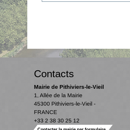
Contacts
Mairie de Pithiviers-le-Vieil
1, Allée de la Mairie
45300 Pithiviers-le-Vieil -
FRANCE
+33 2 38 30 25 12
Contacter la mairie par formulaire