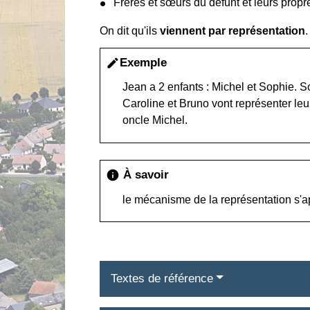
Frères et sœurs du défunt et leurs prop
On dit qu'ils
viennent par représentation
.
Exemple
edit
Jean a 2 enfants : Michel et Sophie. 
Caroline et Bruno vont représenter leur 
oncle Michel.
À savoir
info
le mécanisme de la représentation s'
Textes de référence