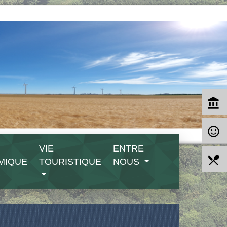
account_balance
sentiment_satisfied_alt
VIE
ENTRE
local_dining
MIQUE
TOURISTIQUE
NOUS