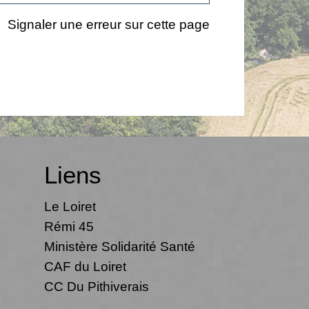
Signaler une erreur sur cette page
Liens
Le Loiret
Rémi 45
Ministère Solidarité Santé
CAF du Loiret
CC Du Pithiverais