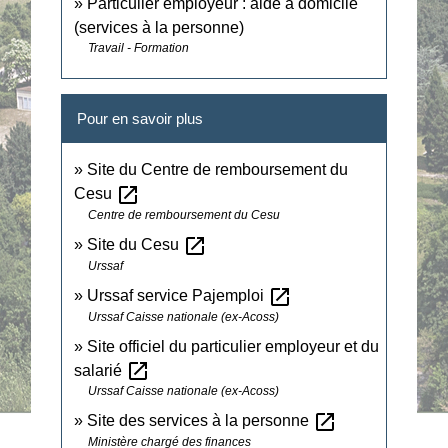
Particulier employeur : aide à domicile
(services à la personne)
Travail - Formation
Pour en savoir plus
Site du Centre de remboursement du
open_in_new
Cesu
Centre de remboursement du Cesu
open_in_new
Site du Cesu
Urssaf
open_in_new
Urssaf service Pajemploi
Urssaf Caisse nationale (ex-Acoss)
Site officiel du particulier employeur et du
open_in_new
salarié
Urssaf Caisse nationale (ex-Acoss)
open_in_new
Site des services à la personne
Ministère chargé des finances