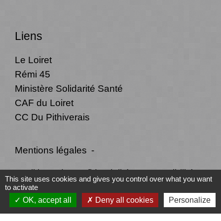
Liens
Le Loiret
Rémi 45
Ministère Solidarité Santé
CAF du Loiret
CC Du Pithiverais
Mentions légales
-
Politique de confidentialité
-
Accessibilité
-
This site uses cookies and gives you control over what you want
to activate
Plan du site
-
Gestion des cookies
OK, accept all
Deny all cookies
Personalize