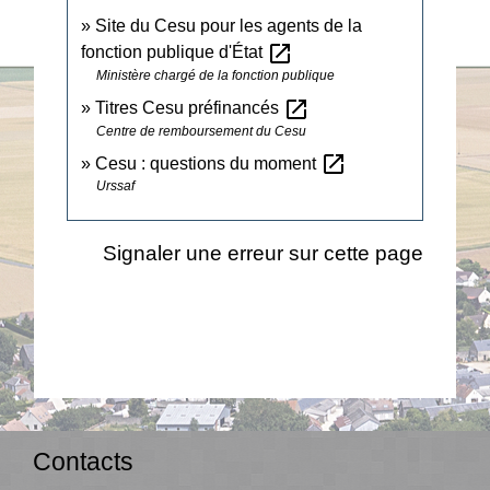
Site du Cesu pour les agents de la
open_in_new
fonction publique d'État
Ministère chargé de la fonction publique
open_in_new
Titres Cesu préfinancés
Centre de remboursement du Cesu
open_in_new
Cesu : questions du moment
Urssaf
Signaler une erreur sur cette page
Contacts