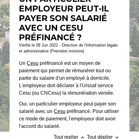
EMPLOYEUR PEUT-IL
PAYER SON SALARIÉ
AVEC UN CESU
PRÉFINANCÉ ?
Vérifié le 09 Jun 2022 - Direction de l'information légale
et administrative (Première ministre)
Un
Cesu
préfinancé est un moyen de
paiement qui permet de rémunérer tout ou
partie du salaire d'un employé à domicile.
L'employeur doit déclarer à l'Urssaf service
Cesu (ou CNCesu) la rémunération versée.
Oui, un particulier employeur peut payer son
salarié avec un
Cesu
préfinancé. Pour utiliser
ce mode de paiement, l'employeur doit avoir
l'accord du salarié.
keyboard_arrow_up
keyboard_arrow_down
Tout replier
Tout déplier