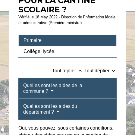
POUR LA CANTINE
SCOLAIRE ?
Vérifié le 18 May 2022 - Direction de l'information légale
et administrative (Première ministre)
Primaire
Collège, lycée
keyboard_arrow_up
keyboard_arrow_down
Tout replier
Tout déplier
Quelles sont les aides de la
commune ?
Quelles sont les aides du
département ?
Oui, vous pouvez, sous certaines conditions,