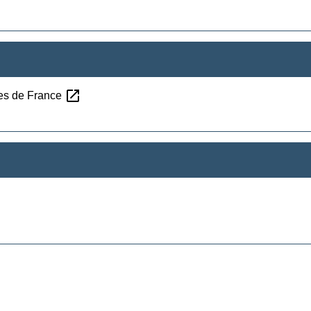
open_in_new
ires de France