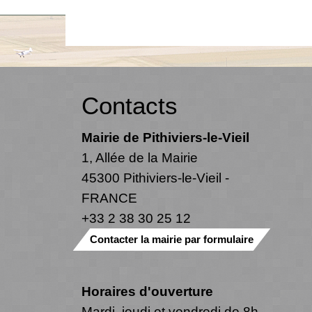
Contacts
Mairie de Pithiviers-le-Vieil
1, Allée de la Mairie
45300 Pithiviers-le-Vieil -
FRANCE
+33 2 38 30 25 12
Contacter la mairie par formulaire
Horaires d'ouverture
Mardi, jeudi et vendredi de 8h