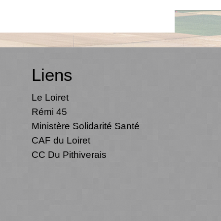
Liens
Le Loiret
Rémi 45
Ministère Solidarité Santé
CAF du Loiret
CC Du Pithiverais