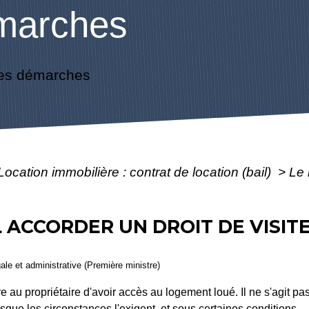
marches
es démarches
Location immobilière : contrat de location (bail)
>
Le 
L ACCORDER UN DROIT DE VISIT
gale et administrative (Première ministre)
e au propriétaire d'avoir accès au logement loué. Il ne s'agit pas
rsque les circonstances l'exigent, et sous certaines conditions.