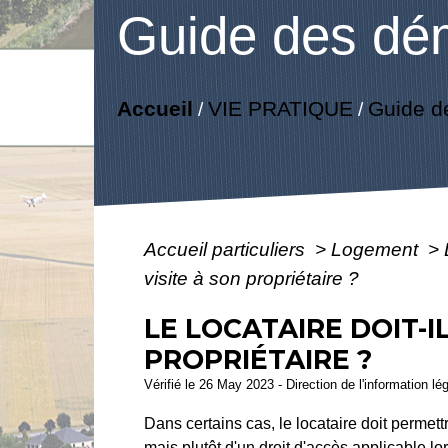
Guide des dé
Accueil
VIE PRATIQUE
Guide d
/
/
Accueil particuliers
>
Logement
>
visite à son propriétaire ?
LE LOCATAIRE DOIT-I
PROPRIÉTAIRE ?
Vérifié le 26 May 2023 - Direction de l'information lé
Dans certains cas, le locataire doit permettr
mais plutôt d'un droit d'accès applicable lo