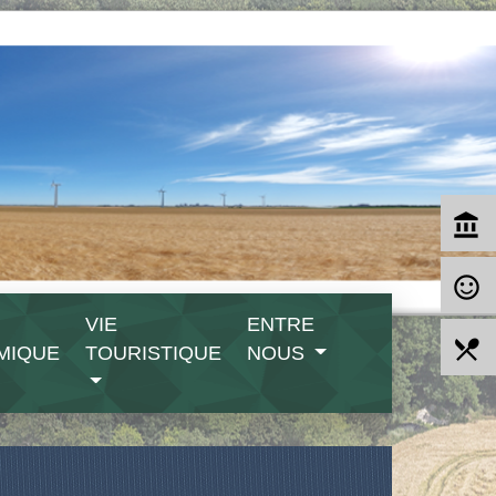
account_balance
sentiment_satisfied_alt
VIE
ENTRE
local_dining
MIQUE
TOURISTIQUE
NOUS