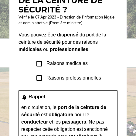
DE LA CEINTURE DE
SÉCURITÉ ?
Vérifié le 07 Apr 2023 - Direction de l'information légale
et administrative (Première ministre)
Vous pouvez être
dispensé
du port de la
ceinture de sécurité pour des raisons
médicales
ou
professionnelles
.
check_box_outline_blank
Raisons médicales
check_box_outline_blank
Raisons professionnelles
notification_important
Rappel
en circulation, le
port de la ceinture de
sécurité
est
obligatoire
pour le
conducteur
et les
passagers
. Ne pas
respecter cette obligation est sanctionné