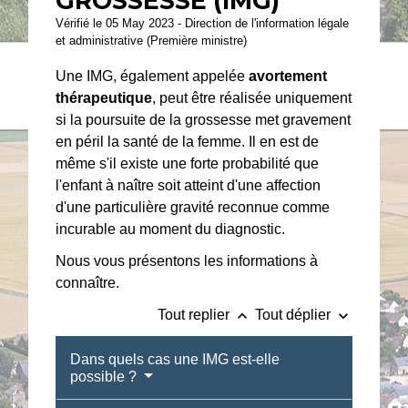
GROSSESSE (IMG)
Vérifié le 05 May 2023 - Direction de l'information légale
et administrative (Première ministre)
Une IMG, également appelée
avortement
thérapeutique
, peut être réalisée uniquement
si la poursuite de la grossesse met gravement
en péril la santé de la femme. Il en est de
même s'il existe une forte probabilité que
l'enfant à naître soit atteint d'une affection
d'une particulière gravité reconnue comme
incurable au moment du diagnostic.
Nous vous présentons les informations à
connaître.
keyboard_arrow_up
keyboard_arrow_down
Tout replier
Tout déplier
Dans quels cas une IMG est-elle
possible ?