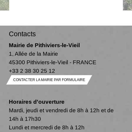
Contacts
Mairie de Pithiviers-le-Vieil
1, Allée de la Mairie
45300 Pithiviers-le-Vieil - FRANCE
+33 2 38 30 25 12
CONTACTER LA MAIRIE PAR FORMULAIRE
Horaires d'ouverture
Mardi, jeudi et vendredi de 8h à 12h et de
14h à 17h30
Lundi et mercredi de 8h à 12h