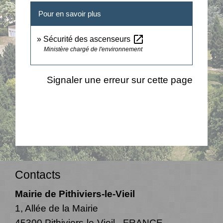
Pour en savoir plus
open_in_new
Sécurité des ascenseurs
Ministère chargé de l'environnement
Signaler une erreur sur cette page
Contacts
Mairie de Pithiviers-le-Vieil
1, Allée de la Mairie
45300 Pithiviers-le-Vieil - FRANCE