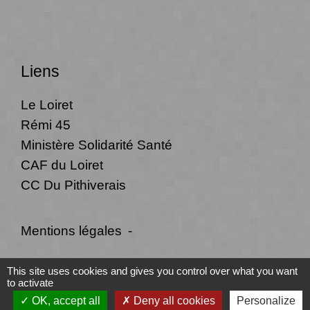
Liens
Le Loiret
Rémi 45
Ministère Solidarité Santé
CAF du Loiret
CC Du Pithiverais
Mentions légales
-
Politique de confidentialité
-
Accessibilité
-
This site uses cookies and gives you control over what you want
to activate
Plan du site
-
Gestion des cookies
OK, accept all
Deny all cookies
Personalize