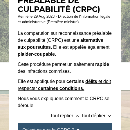
PRÉALABLE DE
CULPABILITÉ (CRPC)
Vérifié le 29 Aug 2023 - Direction de l'information légale
et administrative (Première ministre)
La comparution sur reconnaissance préalable
de culpabilité (CRPC) est une
alternative
aux poursuites
. Elle est appelée également
plaider-coupable
.
Cette procédure permet un traitement
rapide
des infractions commises.
Elle est appliquée pour
certains
délits
et doit
respecter
certaines conditions
.
Nous vous expliquons comment la CRPC se
déroule.
keyboard_arrow_up
keyboard_arrow_down
Tout replier
Tout déplier