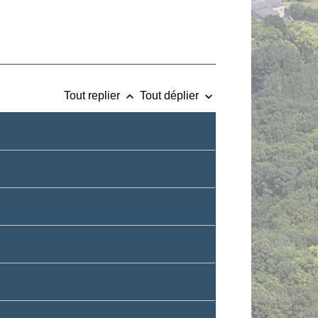
keyboard_arrow_up
keyboard_arrow_down
Tout replier
Tout déplier