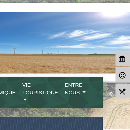
account_balance
sentiment_satisfied_alt
VIE
ENTRE
local_dining
MIQUE
TOURISTIQUE
NOUS