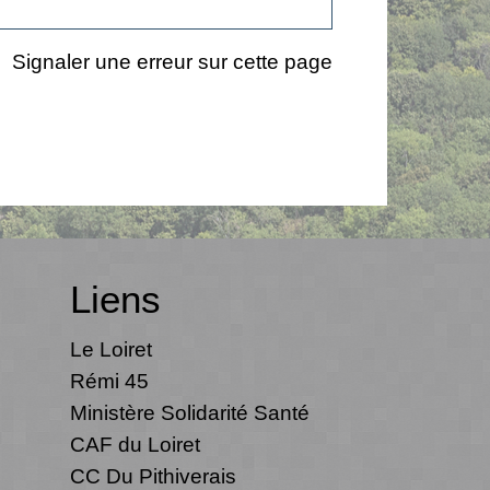
Signaler une erreur sur cette page
Liens
Le Loiret
Rémi 45
Ministère Solidarité Santé
CAF du Loiret
CC Du Pithiverais