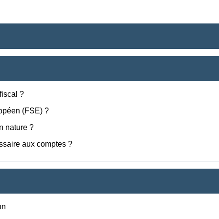
fiscal ?
opéen (FSE) ?
n nature ?
issaire aux comptes ?
on