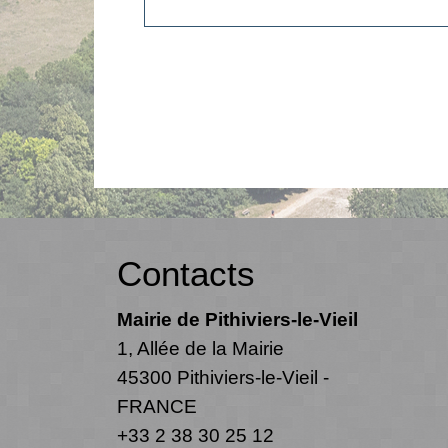
Contacts
Mairie de Pithiviers-le-Vieil
1, Allée de la Mairie
45300 Pithiviers-le-Vieil -
FRANCE
+33 2 38 30 25 12