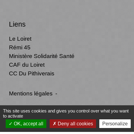
Liens
Le Loiret
Rémi 45
Ministère Solidarité Santé
CAF du Loiret
CC Du Pithiverais
Mentions légales
-
Politique de confidentialité
-
Accessibilité
-
This site uses cookies and gives you control over what you want
to activate
Plan du site
-
Gestion des cookies
OK, accept all
Deny all cookies
Personalize