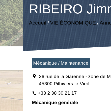
RIBEIRO Jim
Accueil
VIE ÉCONOMIQUE
Annu
/
/
Mécanique / Maintenance
26 rue de la Garenne - zone de Mo
location_on
45300 Pithiviers-le-Vieil
+33 2 38 30 21 17
phone
Mécanique générale