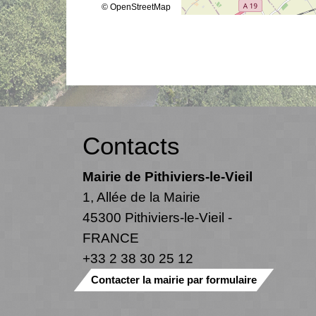
© OpenStreetMap
Contacts
Mairie de Pithiviers-le-Vieil
1, Allée de la Mairie
45300 Pithiviers-le-Vieil -
FRANCE
+33 2 38 30 25 12
Contacter la mairie par formulaire