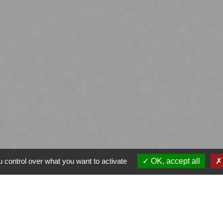
 control over what you want to activate
OK, accept all
ntialité
-
Accessibilité
-
Plan du site
-
Gestion des
Site créé en partenariat avec Réseau des Communes