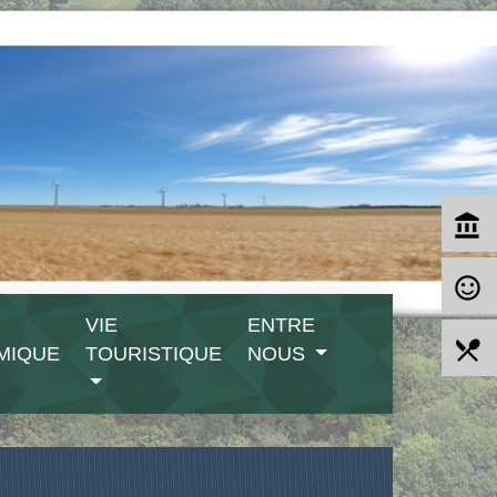
account_balance
sentiment_satisfied_alt
VIE
ENTRE
local_dining
MIQUE
TOURISTIQUE
NOUS