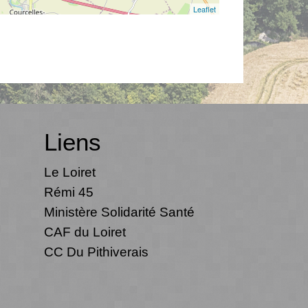
Leaflet
Liens
Le Loiret
Rémi 45
Ministère Solidarité Santé
CAF du Loiret
CC Du Pithiverais