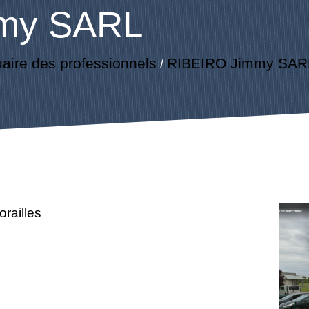
my SARL
aire des professionnels
RIBEIRO Jimmy SAR
/
railles