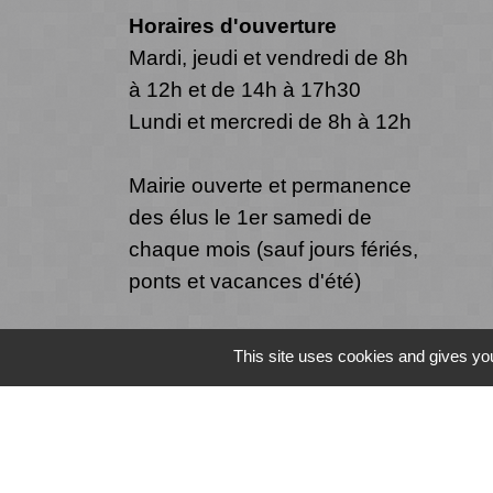
Horaires d'ouverture
Mardi, jeudi et vendredi de 8h
à 12h et de 14h à 17h30
Lundi et mercredi de 8h à 12h
Mairie ouverte et permanence
des élus le 1er samedi de
chaque mois (sauf jours fériés,
ponts et vacances d'été)
This site uses cookies and gives you
Mentions légales
-
Politique de confide